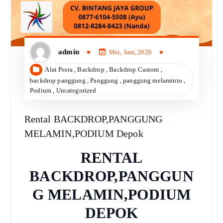
admin
Mei, Jum, 2026
Alat Pesta
,
Backdrop
,
Backdrop Custom
,
backdrop panggung
,
Panggung
,
panggung melaminto
,
Podium
,
Uncategorized
Rental BACKDROP,PANGGUNG
MELAMIN,PODIUM Depok
RENTAL
BACKDROP,PANGGUN
G MELAMIN,PODIUM
DEPOK