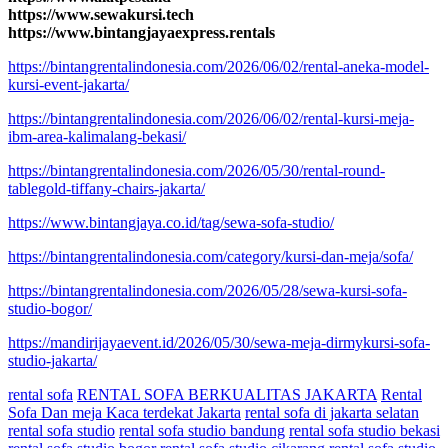
https://www.sewakursi.tech
https://www.bintangjayaexpress.rentals
https://bintangrentalindonesia.com/2026/06/02/rental-aneka-model-
kursi-event-jakarta/
https://bintangrentalindonesia.com/2026/06/02/rental-kursi-meja-
ibm-area-kalimalang-bekasi/
https://bintangrentalindonesia.com/2026/05/30/rental-round-
tablegold-tiffany-chairs-jakarta/
https://www.bintangjaya.co.id/tag/sewa-sofa-studio/
https://bintangrentalindonesia.com/category/kursi-dan-meja/sofa/
https://bintangrentalindonesia.com/2026/05/28/sewa-kursi-sofa-
studio-bogor/
https://mandirijayaevent.id/2026/05/30/sewa-meja-dirmykursi-sofa-
studio-jakarta/
rental sofa
RENTAL SOFA BERKUALITAS JAKARTA
Rental
Sofa Dan meja Kaca terdekat Jakarta
rental sofa di jakarta selatan
rental sofa studio
rental sofa studio bandung
rental sofa studio bekasi