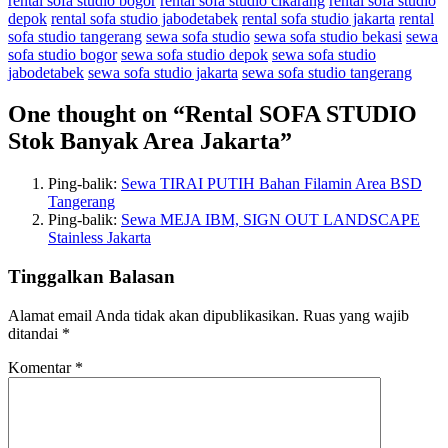
rental sofa studio bogor
rental sofa studio cikarang
rental sofa studio
depok
rental sofa studio jabodetabek
rental sofa studio jakarta
rental
sofa studio tangerang
sewa sofa studio
sewa sofa studio bekasi
sewa
sofa studio bogor
sewa sofa studio depok
sewa sofa studio
jabodetabek
sewa sofa studio jakarta
sewa sofa studio tangerang
One thought on “
Rental SOFA STUDIO
Stok Banyak Area Jakarta
”
Ping-balik:
Sewa TIRAI PUTIH Bahan Filamin Area BSD
Tangerang
Ping-balik:
Sewa MEJA IBM, SIGN OUT LANDSCAPE
Stainless Jakarta
Tinggalkan Balasan
Alamat email Anda tidak akan dipublikasikan.
Ruas yang wajib
ditandai
*
Komentar
*