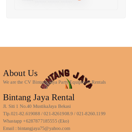
About Us
We are the CV Bintang Jaya Party Equipment Rentals
Bintang Jaya Rental
Jl. Siti 1 No.40 MustikaJaya Bekasi
Tlp.021-82.619088 / 021-8261908.9 / 021-8260.1199
Whastapp +6287877185555 (Eko)
Email : bintangjaya75@yahoo.com