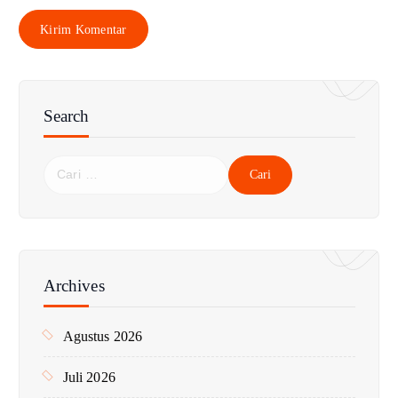
Search
C
a
r
i
u
n
Archives
t
u
Agustus 2026
k
:
Juli 2026