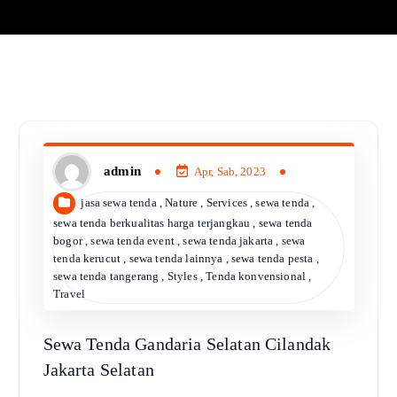
admin
Apr, Sab, 2023
jasa sewa tenda
,
Nature
,
Services
,
sewa tenda
,
sewa tenda berkualitas harga terjangkau
,
sewa tenda
bogor
,
sewa tenda event
,
sewa tenda jakarta
,
sewa
tenda kerucut
,
sewa tenda lainnya
,
sewa tenda pesta
,
sewa tenda tangerang
,
Styles
,
Tenda konvensional
,
Travel
Sewa Tenda Gandaria Selatan Cilandak
Jakarta Selatan