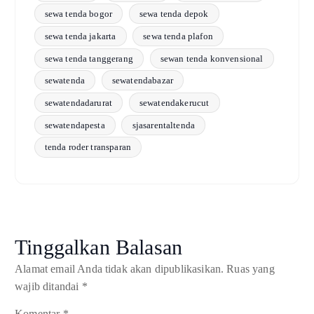
sewa tenda bogor
sewa tenda depok
sewa tenda jakarta
sewa tenda plafon
sewa tenda tanggerang
sewan tenda konvensional
sewatenda
sewatendabazar
sewatendadarurat
sewatendakerucut
sewatendapesta
sjasarentaltenda
tenda roder transparan
Tinggalkan Balasan
Alamat email Anda tidak akan dipublikasikan.
Ruas yang
wajib ditandai
*
Komentar
*