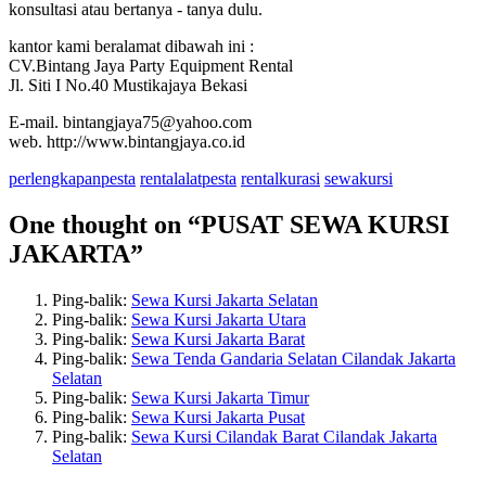
konsultasi atau bertanya - tanya dulu.
kantor kami beralamat dibawah ini :
CV.Bintang Jaya Party Equipment Rental
Jl. Siti I No.40 Mustikajaya Bekasi
E-mail. bintangjaya75@yahoo.com
web. http://www.bintangjaya.co.id
perlengkapanpesta
rentalalatpesta
rentalkurasi
sewakursi
One thought on “
PUSAT SEWA KURSI
JAKARTA
”
Ping-balik:
Sewa Kursi Jakarta Selatan
Ping-balik:
Sewa Kursi Jakarta Utara
Ping-balik:
Sewa Kursi Jakarta Barat
Ping-balik:
Sewa Tenda Gandaria Selatan Cilandak Jakarta
Selatan
Ping-balik:
Sewa Kursi Jakarta Timur
Ping-balik:
Sewa Kursi Jakarta Pusat
Ping-balik:
Sewa Kursi Cilandak Barat Cilandak Jakarta
Selatan