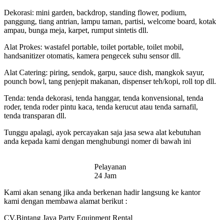
Dekorasi: mini garden, backdrop, standing flower, podium,
panggung, tiang antrian, lampu taman, partisi, welcome board, kotak
ampau, bunga meja, karpet, rumput sintetis dll.
Alat Prokes: wastafel portable, toilet portable, toilet mobil,
handsanitizer otomatis, kamera pengecek suhu sensor dll.
Alat Catering: piring, sendok, garpu, sauce dish, mangkok sayur,
pounch bowl, tang penjepit makanan, dispenser teh/kopi, roll top dll.
Tenda: tenda dekorasi, tenda hanggar, tenda konvensional, tenda
roder, tenda roder pintu kaca, tenda kerucut atau tenda sarnafil,
tenda transparan dll.
Tunggu apalagi, ayok percayakan saja jasa sewa alat kebutuhan
anda kepada kami dengan menghubungi nomer di bawah ini
Pelayanan
24 Jam
Kami akan senang jika anda berkenan hadir langsung ke kantor
kami dengan membawa alamat berikut :
CV.Bintang Jaya Party Equipment Rental