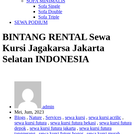
SOFA MINIMALIS
Sofa Single
Sofa Double
Sofa Triple
SEWA PODIUM
BINTANG RENTAL
Sewa
Kursi Jagakarsa Jakarta
Selatan
INDONESIA
admin
Mei, Jum, 2023
Blogs
,
Nature
,
Services
,
sewa kursi
,
sewa kursi acrilic
,
sewa kursi futura
,
sewa kursi futura bekasi
,
sewa kursi futura
depok
,
sewa kursi futura jakarta
,
sewa kursi futura
tanggerang
,
sewa kursi futurs bogor
,
sewa kursi murah
,