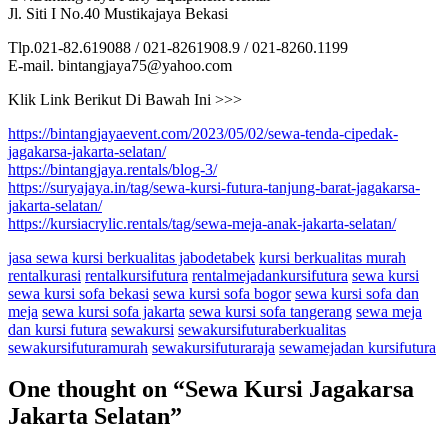
Jl. Siti I No.40 Mustikajaya Bekasi
Tlp.021-82.619088 / 021-8261908.9 / 021-8260.1199
E-mail. bintangjaya75@yahoo.com
Klik Link Berikut Di Bawah Ini >>>
https://bintangjayaevent.com/2023/05/02/sewa-tenda-cipedak-
jagakarsa-jakarta-selatan/
https://bintangjaya.rentals/blog-3/
https://suryajaya.in/tag/sewa-kursi-futura-tanjung-barat-jagakarsa-
jakarta-selatan/
https://kursiacrylic.rentals/tag/sewa-meja-anak-jakarta-selatan/
jasa sewa kursi berkualitas jabodetabek
kursi berkualitas murah
rentalkurasi
rentalkursifutura
rentalmejadankursifutura
sewa kursi
sewa kursi sofa bekasi
sewa kursi sofa bogor
sewa kursi sofa dan
meja
sewa kursi sofa jakarta
sewa kursi sofa tangerang
sewa meja
dan kursi futura
sewakursi
sewakursifuturaberkualitas
sewakursifuturamurah
sewakursifuturaraja
sewamejadan kursifutura
One thought on “
Sewa Kursi Jagakarsa
Jakarta Selatan
”