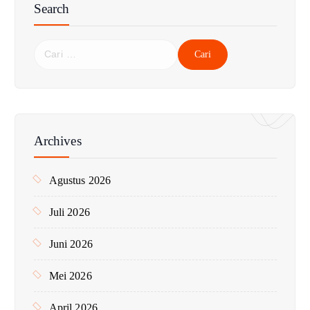
Search
C
a
r
i
u
n
Archives
t
u
Agustus 2026
k
:
Juli 2026
Juni 2026
Mei 2026
April 2026