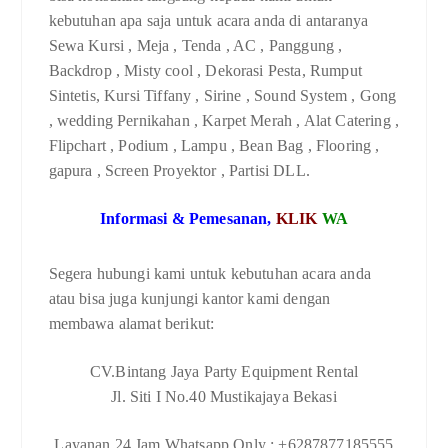
kebutuhan apa saja untuk acara anda di antaranya
Sewa Kursi , Meja , Tenda , AC , Panggung ,
Backdrop , Misty cool , Dekorasi Pesta, Rumput
Sintetis, Kursi Tiffany , Sirine , Sound System , Gong
, wedding Pernikahan , Karpet Merah , Alat Catering ,
Flipchart , Podium , Lampu , Bean Bag , Flooring ,
gapura , Screen Proyektor , Partisi DLL.
Informasi & Pemesanan,
KLIK
WA
Segera hubungi kami untuk kebutuhan acara anda
atau bisa juga kunjungi kantor kami dengan
membawa alamat berikut:
CV.Bintang Jaya Party Equipment Rental
Jl. Siti I No.40 Mustikajaya Bekasi
Layanan 24 Jam Whatsapp Only : +6287877185555