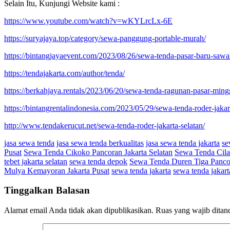
Selain Itu, Kunjungi Website kami :
https://www.youtube.com/watch?v=wKYLrcLx-6E
https://suryajaya.top/category/sewa-panggung-portable-murah/
https://bintangjayaevent.com/2023/08/26/sewa-tenda-pasar-baru-sawah
https://tendajakarta.com/author/tenda/
https://berkahjaya.rentals/2023/06/20/sewa-tenda-ragunan-pasar-mingg
https://bintangrentalindonesia.com/2023/05/29/sewa-tenda-roder-jakar
http://www.tendakerucut.net/sewa-tenda-roder-jakarta-selatan/
jasa sewa tenda
jasa sewa tenda berkualitas
jasa sewa tenda jakarta
se
Pusat
Sewa Tenda Cikoko Pancoran Jakarta Selatan
Sewa Tenda Cila
tebet jakarta selatan
sewa tenda depok
Sewa Tenda Duren Tiga Panco
Mulya Kemayoran Jakarta Pusat
sewa tenda jakarta
sewa tenda jakart
Tinggalkan Balasan
Alamat email Anda tidak akan dipublikasikan.
Ruas yang wajib ditan