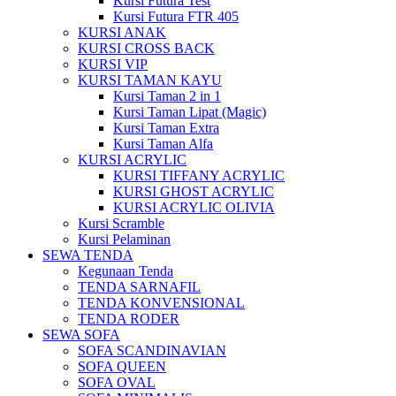
Kursi Futura Test
Kursi Futura FTR 405
KURSI ANAK
KURSI CROSS BACK
KURSI VIP
KURSI TAMAN KAYU
Kursi Taman 2 in 1
Kursi Taman Lipat (Magic)
Kursi Taman Extra
Kursi Taman Alfa
KURSI ACRYLIC
KURSI TIFFANY ACRYLIC
KURSI GHOST ACRYLIC
KURSI ACRYLIC OLIVIA
Kursi Scramble
Kursi Pelaminan
SEWA TENDA
Kegunaan Tenda
TENDA SARNAFIL
TENDA KONVENSIONAL
TENDA RODER
SEWA SOFA
SOFA SCANDINAVIAN
SOFA QUEEN
SOFA OVAL