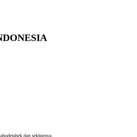
NDONESIA
abodetabek dan sekitarnya.