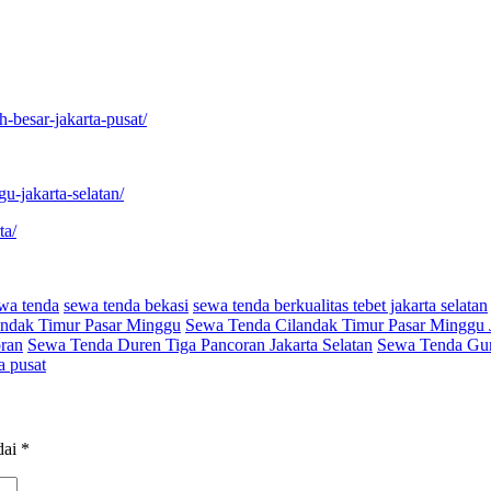
-besar-jakarta-pusat/
u-jakarta-selatan/
ta/
wa tenda
sewa tenda bekasi
sewa tenda berkualitas tebet jakarta selatan
ndak Timur Pasar Minggu
Sewa Tenda Cilandak Timur Pasar Minggu J
ran
Sewa Tenda Duren Tiga Pancoran Jakarta Selatan
Sewa Tenda Gun
a pusat
dai
*