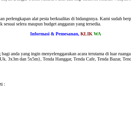
n perlengkapan alat pesta berkualitas di bidangnnya. Kami sudah ber
ik sesuai selera maupun budget anggaran yang tersedia.
Informasi & Pemesanan,
KLIK
WA
g bagi anda yang ingin menyelenggarakan acara terutama di luar ruang
{Uk. 3x3m dan 5x5m}, Tenda Hanggar, Tenda Cafe, Tenda Bazar, Tend
i :