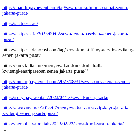
https://mandirijayaevent.com/tag/sewa-kursi-futura-kramat-senen-
jakarta-pusat/
https://alatpesta.id/
https://alatpesta.id/2023/09/02/sewa-tenda-paseban-senen-jakarta-
pusat/
https://alatpestadekorasi.com/tag/sewa-kursi-tiffany-acrylic-kwitang-
senen-jakarta-pusat/
https://kursikuliah.net/menyewakan-kursi-kuliah-di-
kwitangkenaripaseban-senen-jakarta-pusat/ /
https://bintangjayaevent.com/2023/08/31/sewa-kursi-kenari-senen-
jakarta-pusat/
https://suryajaya.rentals/2023/04/13/sewa-kursi-jakarta/
http://sewakursi.net/2018/07/menyewakan-kursi-vip-kayu-jati-di-
kwitang-senen-jakarta-pusat/
https://berkahjaya.rentals/2023/02/22/sewa-kursi-susun-jakarta/
...