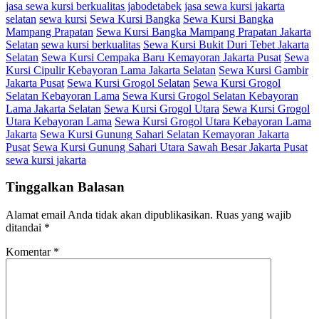
jasa sewa kursi berkualitas jabodetabek
jasa sewa kursi jakarta
selatan
sewa kursi
Sewa Kursi Bangka
Sewa Kursi Bangka
Mampang Prapatan
Sewa Kursi Bangka Mampang Prapatan Jakarta
Selatan
sewa kursi berkualitas
Sewa Kursi Bukit Duri Tebet Jakarta
Selatan
Sewa Kursi Cempaka Baru Kemayoran Jakarta Pusat
Sewa
Kursi Cipulir Kebayoran Lama Jakarta Selatan
Sewa Kursi Gambir
Jakarta Pusat
Sewa Kursi Grogol Selatan
Sewa Kursi Grogol
Selatan Kebayoran Lama
Sewa Kursi Grogol Selatan Kebayoran
Lama Jakarta Selatan
Sewa Kursi Grogol Utara
Sewa Kursi Grogol
Utara Kebayoran Lama
Sewa Kursi Grogol Utara Kebayoran Lama
Jakarta
Sewa Kursi Gunung Sahari Selatan Kemayoran Jakarta
Pusat
Sewa Kursi Gunung Sahari Utara Sawah Besar Jakarta Pusat
sewa kursi jakarta
Tinggalkan Balasan
Alamat email Anda tidak akan dipublikasikan.
Ruas yang wajib
ditandai
*
Komentar
*