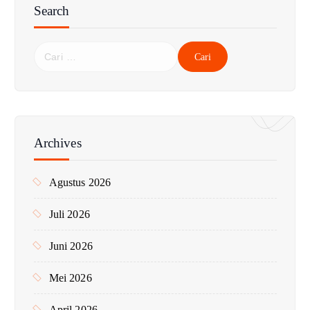
Search
C
a
r
i
u
n
Archives
t
u
Agustus 2026
k
:
Juli 2026
Juni 2026
Mei 2026
April 2026