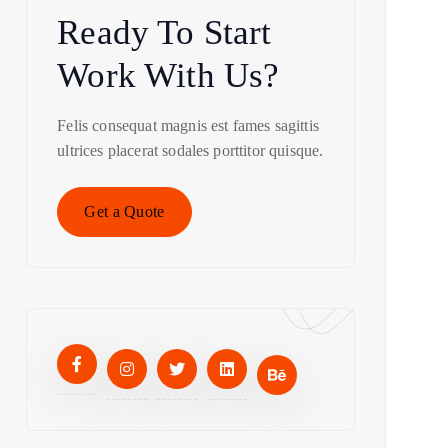
Ready To Start
Work With Us?
Felis consequat magnis est fames sagittis
ultrices placerat sodales porttitor quisque.
Get a Quote