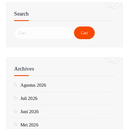
Search
C
a
r
i
u
n
Archives
t
u
Agustus 2026
k
:
Juli 2026
Juni 2026
Mei 2026