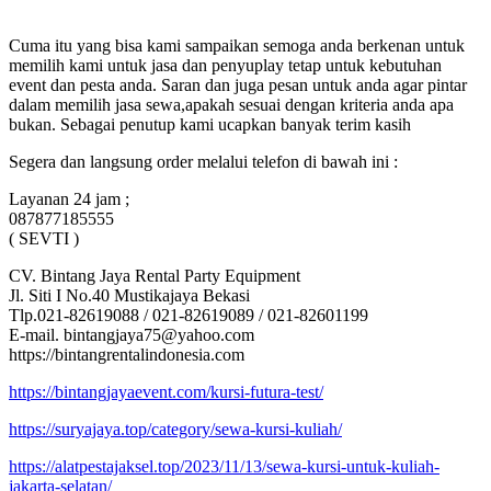
Cuma itu yang bisa kami sampaikan semoga anda berkenan untuk
memilih kami untuk jasa dan penyuplay tetap untuk kebutuhan
event dan pesta anda. Saran dan juga pesan untuk anda agar pintar
dalam memilih jasa sewa,apakah sesuai dengan kriteria anda apa
bukan. Sebagai penutup kami ucapkan banyak terim kasih
Segera dan langsung order melalui telefon di bawah ini :
Layanan 24 jam ;
087877185555
( SEVTI )
CV. Bintang Jaya Rental Party Equipment
Jl. Siti I No.40 Mustikajaya Bekasi
Tlp.021-82619088 / 021-82619089 / 021-82601199
E-mail. bintangjaya75@yahoo.com
https://bintangrentalindonesia.com
https://bintangjayaevent.com/kursi-futura-test/
https://suryajaya.top/category/sewa-kursi-kuliah/
https://alatpestajaksel.top/2023/11/13/sewa-kursi-untuk-kuliah-
jakarta-selatan/