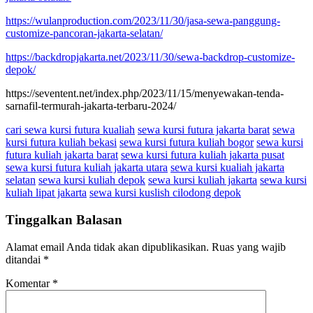
https://wulanproduction.com/2023/11/30/jasa-sewa-panggung-
customize-pancoran-jakarta-selatan/
https://backdropjakarta.net/2023/11/30/sewa-backdrop-customize-
depok/
https://seventent.net/index.php/2023/11/15/menyewakan-tenda-
sarnafil-termurah-jakarta-terbaru-2024/
cari sewa kursi futura kualiah
sewa kursi futura jakarta barat
sewa
kursi futura kuliah bekasi
sewa kursi futura kuliah bogor
sewa kursi
futura kuliah jakarta barat
sewa kursi futura kuliah jakarta pusat
sewa kursi futura kuliah jakarta utara
sewa kursi kualiah jakarta
selatan
sewa kursi kuliah depok
sewa kursi kuliah jakarta
sewa kursi
kuliah lipat jakarta
sewa kursi kuslish cilodong depok
Tinggalkan Balasan
Alamat email Anda tidak akan dipublikasikan.
Ruas yang wajib
ditandai
*
Komentar
*