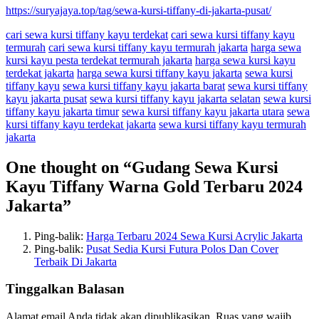
https://suryajaya.top/tag/sewa-kursi-tiffany-di-jakarta-pusat/
cari sewa kursi tiffany kayu terdekat
cari sewa kursi tiffany kayu
termurah
cari sewa kursi tiffany kayu termurah jakarta
harga sewa
kursi kayu pesta terdekat termurah jakarta
harga sewa kursi kayu
terdekat jakarta
harga sewa kursi tiffany kayu jakarta
sewa kursi
tiffany kayu
sewa kursi tiffany kayu jakarta barat
sewa kursi tiffany
kayu jakarta pusat
sewa kursi tiffany kayu jakarta selatan
sewa kursi
tiffany kayu jakarta timur
sewa kursi tiffany kayu jakarta utara
sewa
kursi tiffany kayu terdekat jakarta
sewa kursi tiffany kayu termurah
jakarta
One thought on “
Gudang Sewa Kursi
Kayu Tiffany Warna Gold Terbaru 2024
Jakarta
”
Ping-balik:
Harga Terbaru 2024 Sewa Kursi Acrylic Jakarta
Ping-balik:
Pusat Sedia Kursi Futura Polos Dan Cover
Terbaik Di Jakarta
Tinggalkan Balasan
Alamat email Anda tidak akan dipublikasikan.
Ruas yang wajib