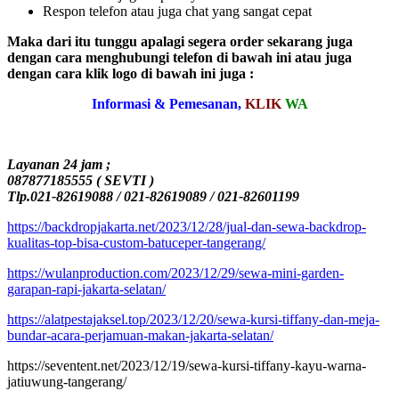
Respon telefon atau juga chat yang sangat cepat
Maka dari itu tunggu apalagi segera order sekarang juga
dengan cara menghubungi telefon di bawah ini atau juga
dengan cara klik logo di bawah ini juga :
Informasi & Pemesanan,
KLIK
WA
Layanan 24 jam ;
087877185555 ( SEVTI )
Tlp.021-82619088 / 021-82619089 / 021-82601199
https://backdropjakarta.net/2023/12/28/jual-dan-sewa-backdrop-
kualitas-top-bisa-custom-batuceper-tangerang/
https://wulanproduction.com/2023/12/29/sewa-mini-garden-
garapan-rapi-jakarta-selatan/
https://alatpestajaksel.top/2023/12/20/sewa-kursi-tiffany-dan-meja-
bundar-acara-perjamuan-makan-jakarta-selatan/
https://seventent.net/2023/12/19/sewa-kursi-tiffany-kayu-warna-
jatiuwung-tangerang/