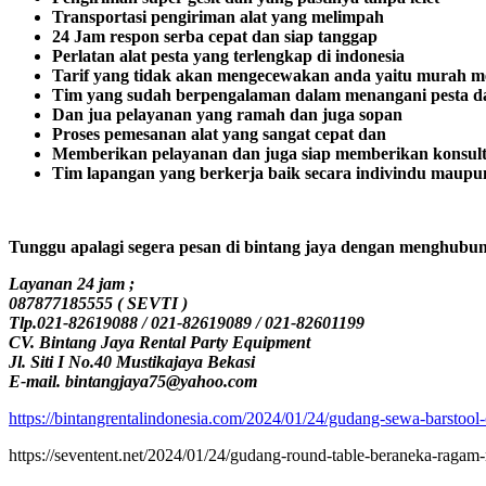
Transportasi pengiriman alat yang melimpah
24 Jam respon serba cepat dan siap tanggap
Perlatan alat pesta yang terlengkap di indonesia
Tarif yang tidak akan mengecewakan anda yaitu murah m
Tim yang sudah berpengalaman dalam menangani pesta dan
Dan jua pelayanan yang ramah dan juga sopan
Proses pemesanan alat yang sangat cepat dan
Memberikan pelayanan dan juga siap memberikan konsult
Tim lapangan yang berkerja baik secara indivindu maupun
Tunggu apalagi segera pesan di bintang jaya dengan menghubungi
Layanan 24 jam ;
087877185555 ( SEVTI )
Tlp.021-82619088 / 021-82619089 / 021-82601199
CV. Bintang Jaya Rental Party Equipment
Jl. Siti I No.40 Mustikajaya Bekasi
E-mail. bintangjaya75@yahoo.com
https://bintangrentalindonesia.com/2024/01/24/gudang-sewa-barstool-c
https://seventent.net/2024/01/24/gudang-round-table-beraneka-ragam-