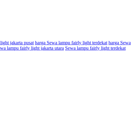
ight jakarta pusat
harga Sewa lampu fairly light terdekat
harga Sewa
wa lampu fairly light jakarta utara
Sewa lampu fairly light terdekat