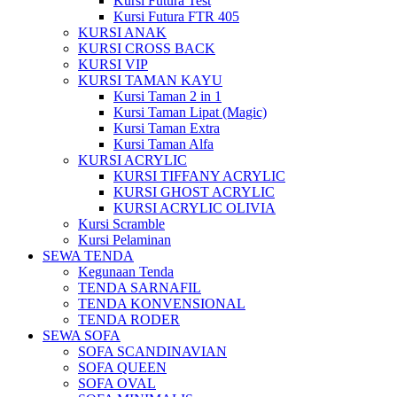
Kursi Futura Test
Kursi Futura FTR 405
KURSI ANAK
KURSI CROSS BACK
KURSI VIP
KURSI TAMAN KAYU
Kursi Taman 2 in 1
Kursi Taman Lipat (Magic)
Kursi Taman Extra
Kursi Taman Alfa
KURSI ACRYLIC
KURSI TIFFANY ACRYLIC
KURSI GHOST ACRYLIC
KURSI ACRYLIC OLIVIA
Kursi Scramble
Kursi Pelaminan
SEWA TENDA
Kegunaan Tenda
TENDA SARNAFIL
TENDA KONVENSIONAL
TENDA RODER
SEWA SOFA
SOFA SCANDINAVIAN
SOFA QUEEN
SOFA OVAL