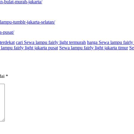
n-bulat-murah-jakarta/
-lampu-tumblr-jakarta-selatan/
a-pusat/
terdekat
cari Sewa lampu fairly light termurah
harga Sewa lampu fairly l
lampu fairly light jakarta pusat
Sewa lampu fairly light jakarta timur
Se
dai
*