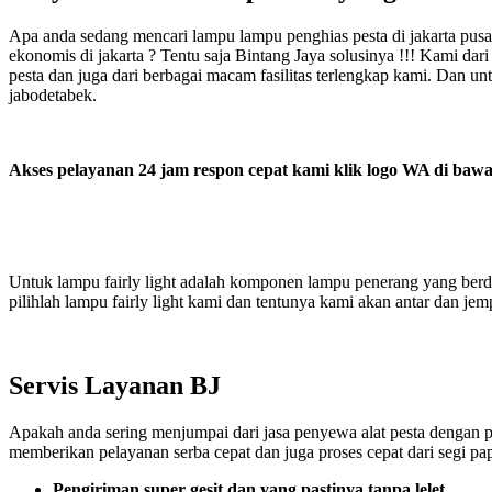
Apa anda sedang mencari lampu lampu penghias pesta di jakarta pus
ekonomis di jakarta ? Tentu saja Bintang Jaya solusinya !!! Kami dar
pesta dan juga dari berbagai macam fasilitas terlengkap kami. Dan un
jabodetabek.
Akses pelayanan 24 jam respon cepat kami klik logo WA di bawah
Untuk lampu fairly light adalah komponen lampu penerang yang berde
pilihlah lampu fairly light kami dan tentunya kami akan antar dan je
Servis Layanan BJ
Apakah anda sering menjumpai dari jasa penyewa alat pesta dengan pel
memberikan pelayanan serba cepat dan juga proses cepat dari segi pap
Pengiriman super gesit dan yang pastinya tanpa lelet