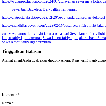
https://wulanproduction.com/2024/01/25/layanan-sewa-meja-kotak-da
Sewa Jual Backdrop Berkualitas Tangerang
https://alatpestajaksel.top/2023/12/26/sewa-tenda-transparan-dekorasi
https://mandirijayaevent.com/2023/02/16/pusat-sewa-fairy-light-jakart
cari Sewa lampu fairly light jakarta pusat
cari Sewa lampu fairly light 
lampu fairly light termurah
Sewa lampu fairly light jakarta barat
Sewa 
Sewa lampu fairly light termurah
Tinggalkan Balasan
Alamat email Anda tidak akan dipublikasikan.
Ruas yang wajib ditan
Komentar
*
Nama
*