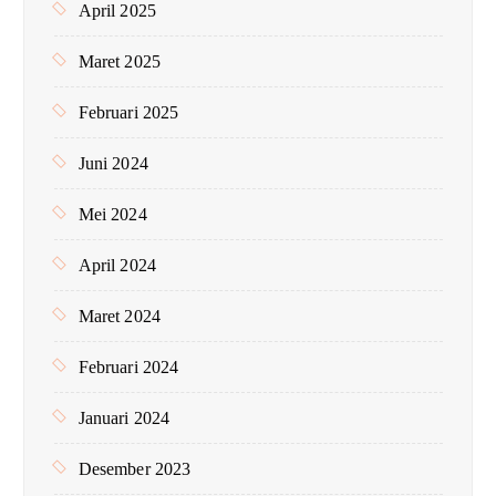
April 2025
Maret 2025
Februari 2025
Juni 2024
Mei 2024
April 2024
Maret 2024
Februari 2024
Januari 2024
Desember 2023