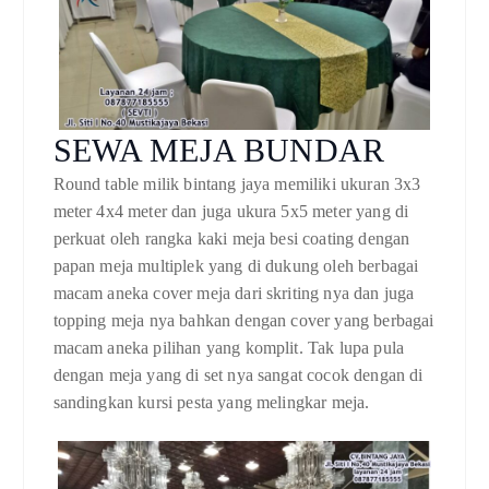
SEWA MEJA BUNDAR
Round table milik bintang jaya memiliki ukuran 3x3
meter 4x4 meter dan juga ukura 5x5 meter yang di
perkuat oleh rangka kaki meja besi coating dengan
papan meja multiplek yang di dukung oleh berbagai
macam aneka cover meja dari skriting nya dan juga
topping meja nya bahkan dengan cover yang berbagai
macam aneka pilihan yang komplit. Tak lupa pula
dengan meja yang di set nya sangat cocok dengan di
sandingkan kursi pesta yang melingkar meja.