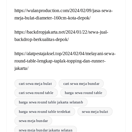
https://wulanproduction.com/2024/02/09/jasa-sewa-
meja-bulat-diameter-160cm-kota-depok/
https://backdropjakarta.net/2024/01/22/sewa-jual-
backdrop-berkualitas-depok/
https://alatpestajaksel.top/2024/02/04/melayani-sewa-
round-table-lengkap-taplak-topping-dan-runner-
jakarta/
cari sewa meja bulat
cari sewa meja bundar
cari sewa round table
harga sewa round table
harga sewa round table jakarta selatanb
harga sewa round table terdekat
sewa meja bulat
sewa meja bundar
sewa meja bundar jakarta selatan