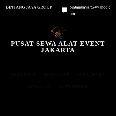
BINTANG JAYA GROUP
bintangjaya75@yahoo.c
om
PUSAT SEWA ALAT EVENT
JAKARTA
SEWA MEJA
SEWA KURSI
SEWA TENDA
SEWA SOFA
SEWA PODIUM