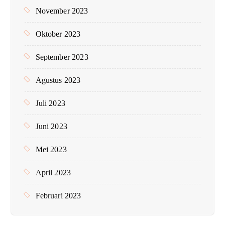
November 2023
Oktober 2023
September 2023
Agustus 2023
Juli 2023
Juni 2023
Mei 2023
April 2023
Februari 2023