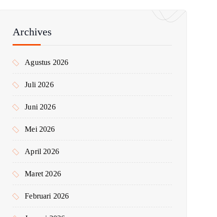
u
n
t
Archives
u
k
Agustus 2026
:
Juli 2026
Juni 2026
Mei 2026
April 2026
Maret 2026
Februari 2026