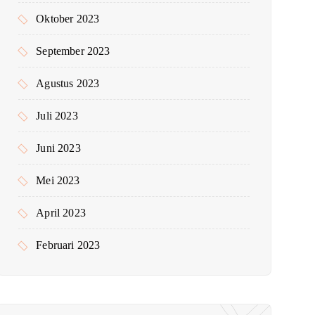
Oktober 2023
September 2023
Agustus 2023
Juli 2023
Juni 2023
Mei 2023
April 2023
Februari 2023