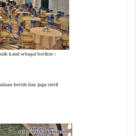
aik kami sebagai berikut :
daan bersih dan juga steril