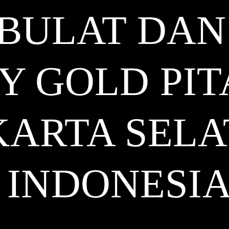
BULAT DAN
Y GOLD PIT
KARTA SEL
INDONESI