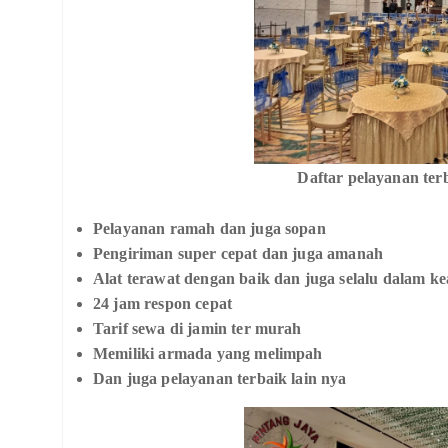
Daftar pelayanan terb
Pelayanan ramah dan juga sopan
Pengiriman super cepat dan juga amanah
Alat terawat dengan baik dan juga selalu dalam kea
24 jam respon cepat
Tarif sewa di jamin ter murah
Memiliki armada yang melimpah
Dan juga pelayanan terbaik lain nya