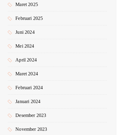
Maret 2025
Februari 2025
Juni 2024
Mei 2024
April 2024
Maret 2024
Februari 2024
Januari 2024
Desember 2023
November 2023