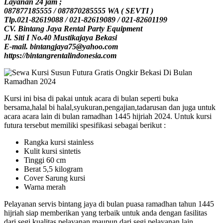
Layanan 24 jam ;
087877185555 / 087870285555 WA ( SEVTI )
Tlp.021-82619088 / 021-82619089 / 021-82601199
CV. Bintang Jaya Rental Party Equipment
Jl. Siti I No.40 Mustikajaya Bekasi
E-mail. bintangjaya75@yahoo.com
https://bintangrentalindonesia.com
Kursi ini bisa di pakai untuk acara di bulan seperti buka
bersama,halal bi halal,syukuran,pengajian,tadarusan dan juga untuk
acara acara lain di bulan ramadhan 1445 hijriah 2024. Untuk kursi
futura tersebut memiliki spesifikasi sebagai berikut :
Rangka kursi stainless
Kulit kursi sintetis
Tinggi 60 cm
Berat 5,5 kilogram
Cover Sarung kursi
Warna merah
Pelayanan servis bintang jaya di bulan puasa ramadhan tahun 1445
hijriah siap memberikan yang terbaik untuk anda dengan fasilitas
dari segi kualitas pelayanan maupun dari segi pelayanan lain.