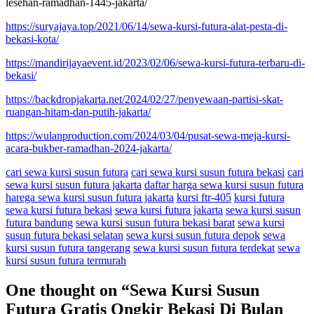
lesehan-ramadhan-1445-jakarta/
https://suryajaya.top/2021/06/14/sewa-kursi-futura-alat-pesta-di-
bekasi-kota/
https://mandirijayaevent.id/2023/02/06/sewa-kursi-futura-terbaru-di-
bekasi/
https://backdropjakarta.net/2024/02/27/penyewaan-partisi-skat-
ruangan-hitam-dan-putih-jakarta/
https://wulanproduction.com/2024/03/04/pusat-sewa-meja-kursi-
acara-bukber-ramadhan-2024-jakarta/
cari sewa kursi susun futura
cari sewa kursi susun futura bekasi
cari
sewa kursi susun futura jakarta
daftar harga sewa kursi susun futura
harega sewa kursi susun futura jakarta
kursi ftr-405
kursi futura
sewa kursi futura bekasi
sewa kursi futura jakarta
sewa kursi susun
futura bandung
sewa kursi susun futura bekasi barat
sewa kursi
susun futura bekasi selatan
sewa kursi susun futura depok
sewa
kursi susun futura tangerang
sewa kursi susun futura terdekat
sewa
kursi susun futura termurah
One thought on “
Sewa Kursi Susun
Futura Gratis Ongkir Bekasi Di Bulan