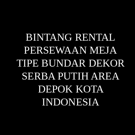
BINTANG RENTAL
PERSEWAAN MEJA
TIPE BUNDAR DEKOR
SERBA PUTIH AREA
DEPOK KOTA
INDONESIA