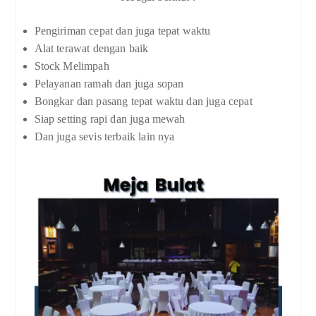
Pengiriman cepat dan juga tepat waktu
Alat terawat dengan baik
Stock Melimpah
Pelayanan ramah dan juga sopan
Bongkar dan pasang tepat waktu dan juga cepat
Siap setting rapi dan juga mewah
Dan juga sevis terbaik lain nya