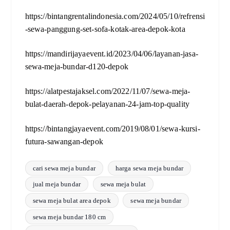
https://bintangrentalindonesia.com/2024/05/10/refrensi
-sewa-panggung-set-sofa-kotak-area-depok-kota
https://mandirijayaevent.id/2023/04/06/layanan-jasa-
sewa-meja-bundar-d120-depok
https://alatpestajaksel.com/2022/11/07/sewa-meja-
bulat-daerah-depok-pelayanan-24-jam-top-quality
https://bintangjayaevent.com/2019/08/01/sewa-kursi-
futura-sawangan-depok
cari sewa meja bundar
harga sewa meja bundar
jual meja bundar
sewa meja bulat
sewa meja bulat area depok
sewa meja bundar
sewa meja bundar 180 cm