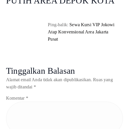
PUTIH AREA DEPOK KOTA
”
Ping-balik:
Sewa Kursi VIP Jokowi
Atap Konvensional Area Jakarta
Pusat
Tinggalkan Balasan
Alamat email Anda tidak akan dipublikasikan.
Ruas yang
wajib ditandai
*
Komentar
*