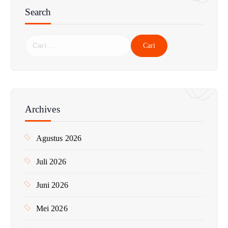
Search
C
a
r
i
u
n
Archives
t
u
Agustus 2026
k
:
Juli 2026
Juni 2026
Mei 2026