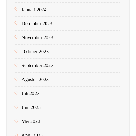
Januari 2024
Desember 2023
November 2023
Oktober 2023
September 2023
Agustus 2023
Juli 2023
Juni 2023
Mei 2023
April 2023