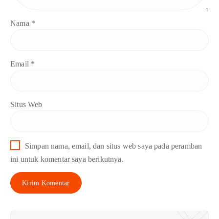
Nama
*
Email
*
Situs Web
Simpan nama, email, dan situs web saya pada peramban
ini untuk komentar saya berikutnya.