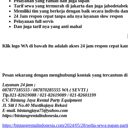
Pelayanan yang ramah dan juga sopan
Tarif sewa yang termurah di jakarta dan juga jabodetabek
Memiliki tim yang berkeja dengan baik secara indivdu dan
24 Jam respon cepat tanpa ada nya layanan slow respon
Pelayanan full servis
Dan juga tarif nya yang anti mahal
Klik logo WA di bawah itu adalah akses 24 jam respon cepat kam
Pesan sekarang dengan menghubungi kontak yang tercantum di 
Layanan 24 jam ;
087877185555 / 087870285555 WA ( SEVTI )
Tlp.021-82619088 / 021-82619089 / 021-82601199
CV. Bintang Jaya Rental Party Equipment
Jl. Siti I No.40 Mustikajaya Bekasi
E-mail. bintangjaya75@yahoo.com
https://bintangrentalindonesia.com
https://bintangrentalindonesia.com/2024/05/28/sedia-sewa-papan-part