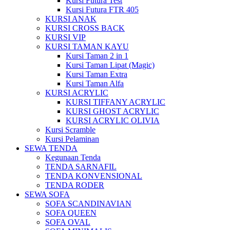
Kursi Futura Test
Kursi Futura FTR 405
KURSI ANAK
KURSI CROSS BACK
KURSI VIP
KURSI TAMAN KAYU
Kursi Taman 2 in 1
Kursi Taman Lipat (Magic)
Kursi Taman Extra
Kursi Taman Alfa
KURSI ACRYLIC
KURSI TIFFANY ACRYLIC
KURSI GHOST ACRYLIC
KURSI ACRYLIC OLIVIA
Kursi Scramble
Kursi Pelaminan
SEWA TENDA
Kegunaan Tenda
TENDA SARNAFIL
TENDA KONVENSIONAL
TENDA RODER
SEWA SOFA
SOFA SCANDINAVIAN
SOFA QUEEN
SOFA OVAL