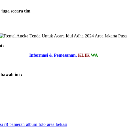
 juga secara tim
i :
Informasi & Pemesanan,
KLIK
WA
bawah ini :
isi-r8-pameran-album-foto-area-bekasi