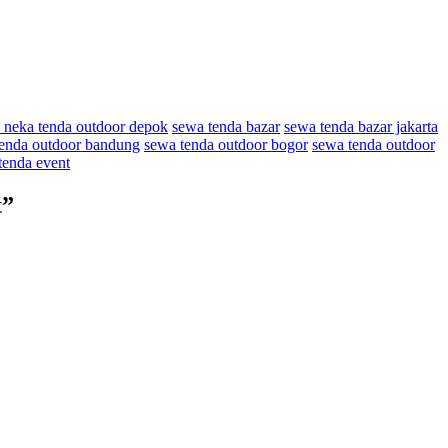
 neka tenda outdoor depok
sewa tenda bazar
sewa tenda bazar jakarta
enda outdoor bandung
sewa tenda outdoor bogor
sewa tenda outdoor
tenda event
t
”