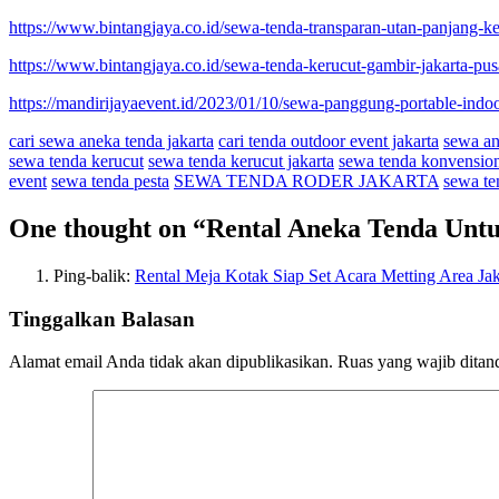
https://www.bintangjaya.co.id/sewa-tenda-transparan-utan-panjang-k
https://www.bintangjaya.co.id/sewa-tenda-kerucut-gambir-jakarta-pus
https://mandirijayaevent.id/2023/01/10/sewa-panggung-portable-indoo
cari sewa aneka tenda jakarta
cari tenda outdoor event jakarta
sewa an
sewa tenda kerucut
sewa tenda kerucut jakarta
sewa tenda konvensio
event
sewa tenda pesta
SEWA TENDA RODER JAKARTA
sewa ten
One thought on “
Rental Aneka Tenda Untu
Ping-balik:
Rental Meja Kotak Siap Set Acara Metting Area Jak
Tinggalkan Balasan
Alamat email Anda tidak akan dipublikasikan.
Ruas yang wajib ditan