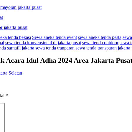
emayoran-jakarta-pusat
at
r-jakarta-pusat
eka tenda bekasi
Sewa aneka tenda event
sewa aneka tenda pesta
sewa
nal
sewa tenda konvensional di jakarta pusat
sewa tenda outdoor
sewa t
da sarnafil jakarta
sewa tenda tranparan
sewa tenda transparan jakarta
k Acara Idul Adha 2024 Area Jakarta Pusa
arta Selatan
dai
*