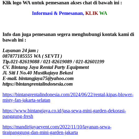
Klik logo WA untuk pemesanan akses chat di bawah ini :
Informasi & Pemesanan,
KLIK
WA
Info dan juga pemesanan segera menghubungi kontak kami di
bawah ini :
Layanan 24 jam ;
087877185555 WA ( SEVTI )
Tlp.021-82619088 / 021-82619089 / 021-82601199
CV. Bintang Jaya Rental Party Equipment
Jl. Siti I No.40 Mustikajaya Bekasi
E-mail. bintangjaya75@yahoo.com
https://bintangrentalindonesia.com
https://bintangrentalindonesia.com/2024/06/22/rental-kipas-blower-
misty-fan-jakarta-selatan
https://www.bintangjaya.co.id/jasa-sewa-mini-garden-dekorasi-
panggung-fresh
https://mandirijayaevent.com/2022/11/10/layanan-sewa-
tiraipanggung-dan-mini-garden-jakarta