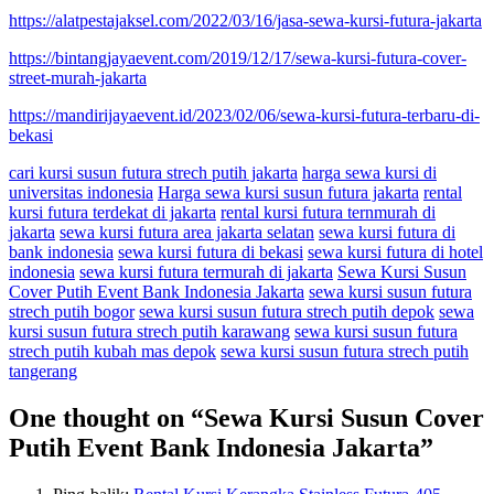
https://alatpestajaksel.com/2022/03/16/jasa-sewa-kursi-futura-jakarta
https://bintangjayaevent.com/2019/12/17/sewa-kursi-futura-cover-
street-murah-jakarta
https://mandirijayaevent.id/2023/02/06/sewa-kursi-futura-terbaru-di-
bekasi
cari kursi susun futura strech putih jakarta
harga sewa kursi di
universitas indonesia
Harga sewa kursi susun futura jakarta
rental
kursi futura terdekat di jakarta
rental kursi futura ternmurah di
jakarta
sewa kursi futura area jakarta selatan
sewa kursi futura di
bank indonesia
sewa kursi futura di bekasi
sewa kursi futura di hotel
indonesia
sewa kursi futura termurah di jakarta
Sewa Kursi Susun
Cover Putih Event Bank Indonesia Jakarta
sewa kursi susun futura
strech putih bogor
sewa kursi susun futura strech putih depok
sewa
kursi susun futura strech putih karawang
sewa kursi susun futura
strech putih kubah mas depok
sewa kursi susun futura strech putih
tangerang
One thought on “
Sewa Kursi Susun Cover
Putih Event Bank Indonesia Jakarta
”