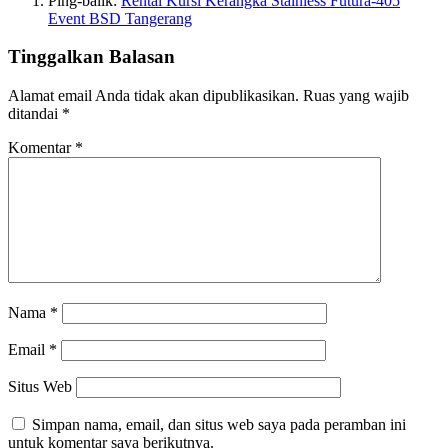
Ping-balik:
Rental Kursi Kerangka Stainless Futura-405
Event BSD Tangerang
Tinggalkan Balasan
Alamat email Anda tidak akan dipublikasikan.
Ruas yang wajib
ditandai
*
Komentar
*
Nama
*
Email
*
Situs Web
Simpan nama, email, dan situs web saya pada peramban ini
untuk komentar saya berikutnya.