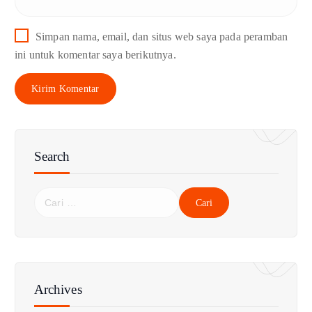
Simpan nama, email, dan situs web saya pada peramban
ini untuk komentar saya berikutnya.
Search
C
a
r
i
u
n
Archives
t