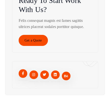
Ready To Start
Work
With Us?
Felis consequat magnis est fames sagittis
ultrices placerat sodales porttitor quisque.
Get a Quote