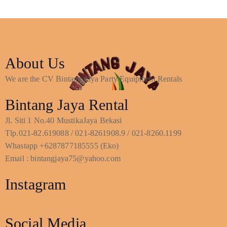
About Us
We are the CV Bintang Jaya Party Equipment Rentals
Bintang Jaya Rental
Jl. Siti 1 No.40 MustikaJaya Bekasi
Tlp.021-82.619088 / 021-8261908.9 / 021-8260.1199
Whastapp +6287877185555 (Eko)
Email : bintangjaya75@yahoo.com
Instagram
Social Media