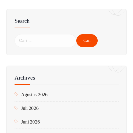
Search
C
a
r
i
u
n
Archives
t
u
Agustus 2026
k
:
Juli 2026
Juni 2026