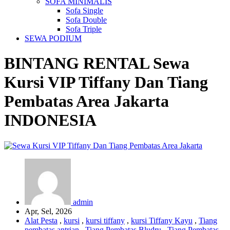
SOFA MINIMALIS
Sofa Single
Sofa Double
Sofa Triple
SEWA PODIUM
BINTANG RENTAL
Sewa
Kursi VIP Tiffany Dan Tiang
Pembatas Area Jakarta
INDONESIA
admin
Apr, Sel, 2026
Alat Pesta
,
kursi
,
kursi tiffany
,
kursi Tiffany Kayu
,
Tiang
pembatas antrian
,
Tiang Pembatas Bludru
,
Tiang Pembatas