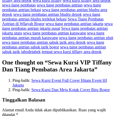
tiffany area depok
sewa kursi tiffany
sewa kursi tiffany area depok
sewa tiang pembatas
sewa tiang pembatas antrian
sewa tiang
pembatas antrian bekasi
sewa tiang pembatas antrian bludru area
depok
sewa tiang pembatas antrian bludru depok
sewa tiang
pembatas antrian bludru terdekat bekasi
Sewa Tiang Pembatas
Antrian di Wilayah Bogor
sewa tiang pembatas antrian jakarta
sewa
tiang pembatas antrian jakarta pusat
Sewa tiang pembatas antrian
jakarta utara
sewa tiang pembatas antrian karawang
sewa tiang
pembatas antrian murah karawang
sewa tiang pembatas antrian pluit
sewa tiang pembatas antrian sabuk tarik area depok
sewa tiang
pembatas antrian sabuk tarik bogor
sewa tiang pembatas antrian
sabuk tarik jabodetabek
tempat sewa kursi tiffany area depok
One thought on “
Sewa Kursi VIP Tiffany
Dan Tiang Pembatas Area Jakarta
”
Ping-balik:
Sewa Kursi Event Full Cover Hitam Event HI
Jakarta
Ping-balik:
Sewa Kursi Dan Meja Kotak Cover Biru Bogor
Tinggalkan Balasan
Alamat email Anda tidak akan dipublikasikan.
Ruas yang wajib
ditandai
*