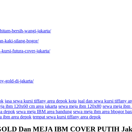
-hitam-bersih-wangi-jakarta/
n-kaki-silang-bogor/
kursi-futura-cover-jakarta/
ny-gold-di-jakarta/
ok
jasa sewa kursi tiffany area depok kota
jual dan sewa kursi tiffany a
ja ibm 120x60 cm area jakarta
sewa meja ibm 120x80
sewa meja ibm 
ea depok
sewa meja IBM area bandung
sewa meja ibm area bbogor bar
a ibm area depok
tempat sewa kursi tiffany area depok
GOLD Dan MEJA IBM COVER PUTIH Jak