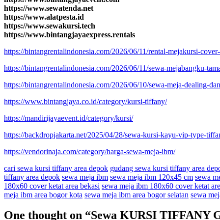
https://www.sewatenda.net
https://www.alatpesta.id
https://www.sewakursi.tech
https://www.bintangjayaexpress.rentals
https://bintangrentalindonesia.com/2026/06/11/rental-mejakursi-cover
https://bintangrentalindonesia.com/2026/06/11/sewa-mejabangku-tama
https://bintangrentalindonesia.com/2026/06/10/sewa-meja-dealing-dan-
https://www.bintangjaya.co.id/category/kursi-tiffany/
https://mandirijayaevent.id/category/kursi/
https://backdropjakarta.net/2025/04/28/sewa-kursi-kayu-vip-type-tiffa
https://vendorinaja.com/category/harga-sewa-meja-ibm/
cari sewa kursi tiffany area depok
gudang sewa kursi tiffany area dep
tiffany area depok
sewa meja ibm
sewa meja ibm 120x45 cm
sewa me
180x60 cover ketat area bekasi
sewa meja ibm 180x60 cover ketat ar
meja ibm area bogor kota
sewa meja ibm area bogor selatan
sewa mej
One thought on “
Sewa KURSI TIFFANY 