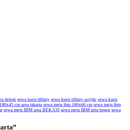
rea depok
sewa kursi tiffany
sewa kursi tiffany acrylic
sewa kursi
180x45 cm area jakarta
sewa meja ibm 180x60 cm
sewa meja ibm
at
sewa meja IBM area BEKASI
sewa meja IBM area bogor
sewa
arta
”