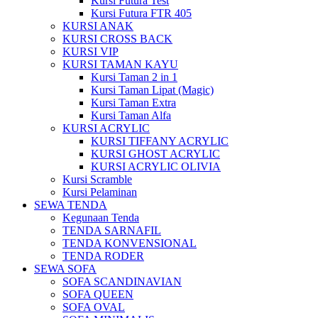
Kursi Futura Test
Kursi Futura FTR 405
KURSI ANAK
KURSI CROSS BACK
KURSI VIP
KURSI TAMAN KAYU
Kursi Taman 2 in 1
Kursi Taman Lipat (Magic)
Kursi Taman Extra
Kursi Taman Alfa
KURSI ACRYLIC
KURSI TIFFANY ACRYLIC
KURSI GHOST ACRYLIC
KURSI ACRYLIC OLIVIA
Kursi Scramble
Kursi Pelaminan
SEWA TENDA
Kegunaan Tenda
TENDA SARNAFIL
TENDA KONVENSIONAL
TENDA RODER
SEWA SOFA
SOFA SCANDINAVIAN
SOFA QUEEN
SOFA OVAL