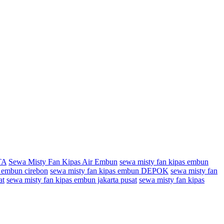
TA
Sewa Misty Fan Kipas Air Embun
sewa misty fan kipas embun
s embun cirebon
sewa misty fan kipas embun DEPOK
sewa misty fan
at
sewa misty fan kipas embun jakarta pusat
sewa misty fan kipas