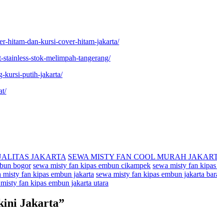
r-hitam-dan-kursi-cover-hitam-jakarta/
at-stainless-stok-melimpah-tangerang/
-kursi-putih-jakarta/
at/
UALITAS JAKARTA
SEWA MISTY FAN COOL MURAH JAKAR
mbun bogor
sewa misty fan kipas embun cikampek
sewa misty fan kipa
 misty fan kipas embun jakarta
sewa misty fan kipas embun jakarta bar
misty fan kipas embun jakarta utara
kini Jakarta
”