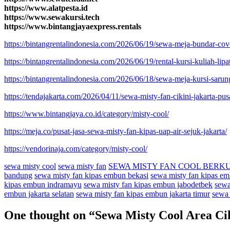
https://www.alatpesta.id
https://www.sewakursi.tech
https://www.bintangjayaexpress.rentals
https://bintangrentalindonesia.com/2026/06/19/sewa-meja-bundar-cove
https://bintangrentalindonesia.com/2026/06/19/rental-kursi-kuliah-lip
https://bintangrentalindonesia.com/2026/06/18/sewa-meja-kursi-sarung
https://tendajakarta.com/2026/04/11/sewa-misty-fan-cikini-jakarta-pus
https://www.bintangjaya.co.id/category/misty-cool/
https://meja.co/pusat-jasa-sewa-misty-fan-kipas-uap-air-sejuk-jakarta/
https://vendorinaja.com/category/misty-cool/
sewa misty cool
sewa misty fan
SEWA MISTY FAN COOL BERK
bandung
sewa misty fan kipas embun bekasi
sewa misty fan kipas e
kipas embun indramayu
sewa misty fan kipas embun jabodetbek
sewa
embun jakarta selatan
sewa misty fan kipas embun jakarta timur
sewa 
One thought on “
Sewa Misty Cool Area Ci