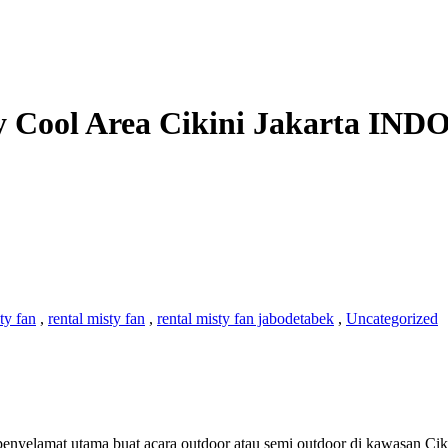
 Cool Area Cikini Jakarta
INDO
ty fan
,
rental misty fan
,
rental misty fan jabodetabek
,
Uncategorized
penyelamat utama buat acara outdoor atau semi outdoor di kawasan Cik