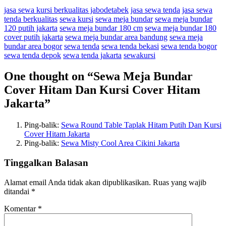
jasa sewa kursi berkualitas jabodetabek
jasa sewa tenda
jasa sewa
tenda berkualitas
sewa kursi
sewa meja bundar
sewa meja bundar
120 putih jakarta
sewa meja bundar 180 cm
sewa meja bundar 180
cover putih jakarta
sewa meja bundar area bandung
sewa meja
bundar area bogor
sewa tenda
sewa tenda bekasi
sewa tenda bogor
sewa tenda depok
sewa tenda jakarta
sewakursi
One thought on “
Sewa Meja Bundar
Cover Hitam Dan Kursi Cover Hitam
Jakarta
”
Ping-balik:
Sewa Round Table Taplak Hitam Putih Dan Kursi
Cover Hitam Jakarta
Ping-balik:
Sewa Misty Cool Area Cikini Jakarta
Tinggalkan Balasan
Alamat email Anda tidak akan dipublikasikan.
Ruas yang wajib
ditandai
*
Komentar
*