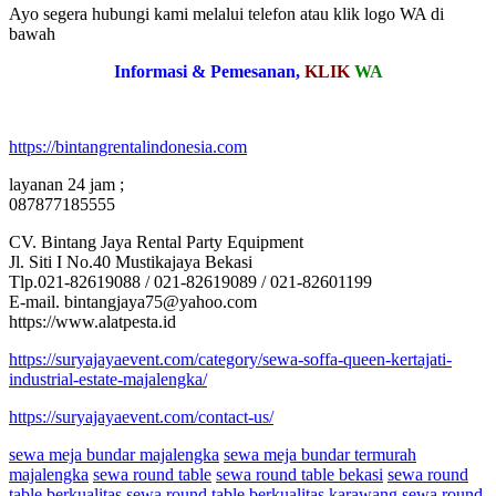
Ayo segera hubungi kami melalui telefon atau klik logo WA di
bawah
Informasi & Pemesanan,
KLIK
WA
https://bintangrentalindonesia.com
layanan 24 jam ;
087877185555
CV. Bintang Jaya Rental Party Equipment
Jl. Siti I No.40 Mustikajaya Bekasi
Tlp.021-82619088 / 021-82619089 / 021-82601199
E-mail. bintangjaya75@yahoo.com
https://www.alatpesta.id
https://suryajayaevent.com/category/sewa-soffa-queen-kertajati-
industrial-estate-majalengka/
https://suryajayaevent.com/contact-us/
sewa meja bundar majalengka
sewa meja bundar termurah
majalengka
sewa round table
sewa round table bekasi
sewa round
table berkualitas
sewa round table berkualitas karawang
sewa round