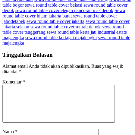
table bogor
sewa round table cover bekasi
sewa round table cover
depok
sewa round table cover elegan pancoran mas depok
Sewa
round table cover hitam jakarta barat
sewa round table cover
jabodetabek
sewa round table cover jakarta
sewa round table cover
jakarta selatan
sewa round table cover murah depok
sewa round
table cover tanggerang
sewa round table kerta jati industrial estate
majalengka
sewa round table kertajati majalengka
sewa round table
majalengka
Tinggalkan Balasan
Alamat email Anda tidak akan dipublikasikan.
Ruas yang wajib
ditandai
*
Komentar
*
Nama
*