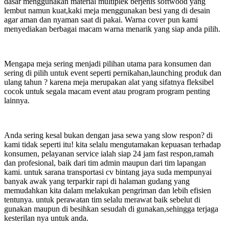
dasar menggunakan material multiplek berjenis softwood yang
lembut namun kuat,kaki meja menggunakan besi yang di desain
agar aman dan nyaman saat di pakai. Warna cover pun kami
menyediakan berbagai macam warna menarik yang siap anda pilih.
Mengapa meja sering menjadi pilihan utama para konsumen dan
sering di pilih untuk event seperti pernikahan,launching produk dan
ulang tahun ? karena meja merupakan alat yang sifatnya fleksibel
cocok untuk segala macam event atau program program penting
lainnya.
Anda sering kesal bukan dengan jasa sewa yang slow respon? di
kami tidak seperti itu! kita selalu mengutamakan kepuasan terhadap
konsumen, pelayanan service ialah siap 24 jam fast respon,ramah
dan profesional, baik dari tim admin maupun dari tim lapangan
kami. untuk sarana transportasi cv bintang jaya suda mempunyai
banyak awak yang terparkir rapi di halaman gudang yang
memudahkan kita dalam melakukan pengriman dan lebih efisien
tentunya. untuk perawatan tim selalu merawat baik sebelut di
gunakan maupun di besihkan sesudah di gunakan,sehingga terjaga
kesterilan nya untuk anda.