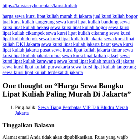
https://kursiacrylic.rentals/kursi-kuliah
harga sewa kursi lipat kuliah murah di jakarta
jual kursi kuliah bogor
jual kursi kuliah tangerang
sewa kursi lipat kuliah bandung
sewa
kursi lipat kuliah bekasi
sewa kursi lipat kuliah bogor
sewa kursi
lipat kuliah cikampek
sewa kursi lipat kuliah cikarang
sewa kursi
lipat kuliah depok
sewa kursi lipat kuliah di jakarta
sewa kursi lipat
kuliah DKI Jakarta
sewa kursi lipat kuliah jakarta barat
sewa kursi
lipat kuliah jakarta pusat
sewa kursi lipat kuliah jakarta timur
sewa
kursi lipat kuliah jakarta utara
sewa kursi lipat kuliah jaksel
sewa
kursi lipat kuliah karawang
sewa kursi lipat kuliah murah di jakarta
sewa kursi lipat kuliah purwakarta
sewa kursi lipat kuliah tangerang
sewa kursi lipat kuliah terdekat di jakarta
One thought on “
Harga Sewa Bangku
Lipat Kuliah Paling Murah Di Jakarta
”
Ping-balik:
Sewa Tiang Pembatas VIP Tali Bludru Merah
Jakarta
Tinggalkan Balasan
Alamat email Anda tidak akan dipublikasikan.
Ruas yang wajib