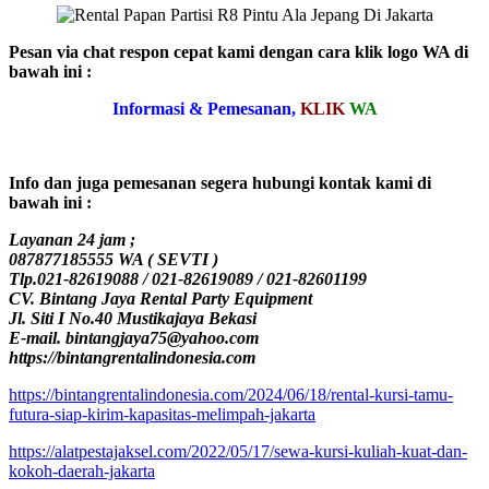
Pesan via chat respon cepat kami dengan cara klik logo WA di
bawah ini :
Informasi & Pemesanan,
KLIK
WA
Info dan juga pemesanan segera hubungi kontak kami di
bawah ini :
Layanan 24 jam ;
087877185555 WA ( SEVTI )
Tlp.021-82619088 / 021-82619089 / 021-82601199
CV. Bintang Jaya Rental Party Equipment
Jl. Siti I No.40 Mustikajaya Bekasi
E-mail. bintangjaya75@yahoo.com
https://bintangrentalindonesia.com
https://bintangrentalindonesia.com/2024/06/18/rental-kursi-tamu-
futura-siap-kirim-kapasitas-melimpah-jakarta
https://alatpestajaksel.com/2022/05/17/sewa-kursi-kuliah-kuat-dan-
kokoh-daerah-jakarta