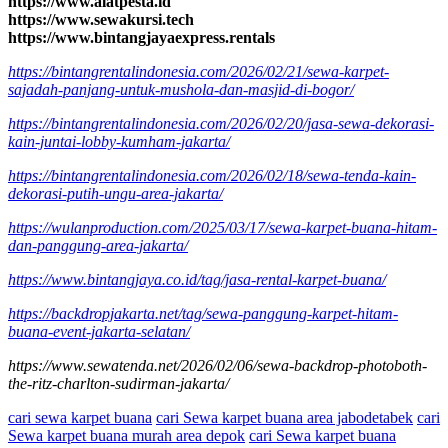
https://www.alatpesta.id
https://www.sewakursi.tech
https://www.bintangjayaexpress.rentals
https://bintangrentalindonesia.com/2026/02/21/sewa-karpet-
sajadah-panjang-untuk-mushola-dan-masjid-di-bogor/
https://bintangrentalindonesia.com/2026/02/20/jasa-sewa-dekorasi-
kain-juntai-lobby-kumham-jakarta/
https://bintangrentalindonesia.com/2026/02/18/sewa-tenda-kain-
dekorasi-putih-ungu-area-jakarta/
https://wulanproduction.com/2025/03/17/sewa-karpet-buana-hitam-
dan-panggung-area-jakarta/
https://www.bintangjaya.co.id/tag/jasa-rental-karpet-buana/
https://backdropjakarta.net/tag/sewa-panggung-karpet-hitam-
buana-event-jakarta-selatan/
https://www.sewatenda.net/2026/02/06/sewa-backdrop-photoboth-
the-ritz-charlton-sudirman-jakarta/
cari sewa karpet buana
cari Sewa karpet buana area jabodetabek
cari
Sewa karpet buana murah area depok
cari Sewa karpet buana