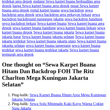
terdekat area depok
gudang Sewa karpet buana berkualitas area
depok
harga Sewa karpet buana area depok
pusat Sewa karpet
buana area depok
rental karpet buana
sewa backdrop
sewa
backdrop area depok
sewa backdrop area pekayon bekasi
sewa
backdrop backdround panggung jakarta
sewa backdrop bandung
sewa backdrop bekasi
Sewa karpet buana
Sewa karpet buana area
depok
sewa karpet buana bandung
sewa karpet buana bekasi
sewa
karpet buana depok
Sewa karpet buana jakarta
Sewa karpet buana
jakarta barat
Sewa karpet buana jakarta selatan
Sewa karpet buana
jakarta terdekat
Sewa karpet buana jakarta utara
Sewa karpet buana
jakartta selatan
sewa karpet buana tangerang
sewa karpet buana
terdekat
sewa karpet buana terdekat jakarta
Sewa karpet buana
termurah area depok
One thought on “
Sewa Karpet Buana
Hitam Dan Backdrop FOH The Ritz
Charlton Mega Kuningan Jakarta
Selatan
”
Ping-balik:
Sewa Karpet Buana Hitam Area Mega Kuningan
Jakarta Selatan
Ping-balik:
Sewa Sofa Minimalis Kaki Kayu Warna Coklat
Susu Jakarta