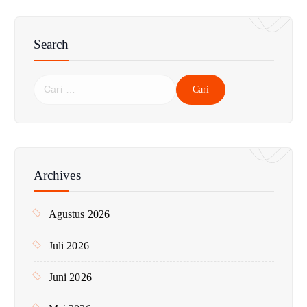
Search
C
a
r
i
u
n
Archives
t
u
Agustus 2026
k
:
Juli 2026
Juni 2026