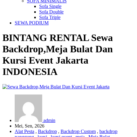
SOFA MINIMALIS
Sofa Single
Sofa Double
Sofa Triple
SEWA PODIUM
BINTANG RENTAL
Sewa
Backdrop,Meja Bulat Dan
Kursi Event Jakarta
INDONESIA
admin
Mei, Sen, 2026
Alat Pesta
,
Backdrop
,
Backdrop Custom
,
backdrop
panggung
,
kursi
,
kursi event
,
meja
,
Meja Bulat
,