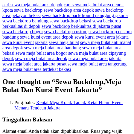
cari sewa meja bulat area depok
cari sewa meja bulat area depok
kpota
sewa backdrop
sewa backdrop area depok
sewa backdrop
area pekayon bekasi
sewa backdrop backdround panggung jakarta
sewa backdrop bandung
sewa backdrop bekasi
sewa backdrop
berkualitas di depok
sewa backdrop berkualitas di jakarta pusat
sewa backdrop bogor
sewa backdrop custom
sewa backdrop custom
bandung
sewa kursi event area depok
sewa kursi event area jakarta
sewa kursi event jakarta
sewa meja bulat
sewa meja bulat anti mahal
area depok
sewa meja bulat area bandung
sewa meja bulat area
bekasi
sewa meja bulat area bogor
sewa meja bulat area cipayung
depok
sewa meja bulat area depok
sewa meja bulat area jakarta
sewa meja bulat area jakarta pusat
sewa meja bulat area tangerang
sewa meja bulat area terdekat bekasi
One thought on “
Sewa Backdrop,Meja
Bulat Dan Kursi Event Jakarta
”
Ping-balik:
Rental Meja Kotak Taplak Ketat Hitam Event
Menara Tendean Jakarta
Tinggalkan Balasan
Alamat email Anda tidak akan dipublikasikan.
Ruas yang wajib